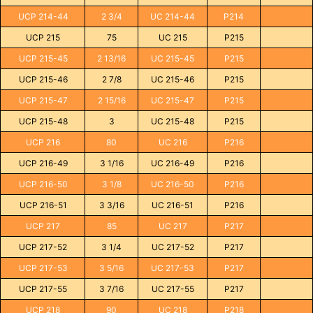
UCP 214-44
2 3/4
UC 214-44
P214
UCP 215
75
UC 215
P215
UCP 215-45
2 13/16
UC 215-45
P215
UCP 215-46
2 7/8
UC 215-46
P215
UCP 215-47
2 15/16
UC 215-47
P215
UCP 215-48
3
UC 215-48
P215
UCP 216
80
UC 216
P216
UCP 216-49
3 1/16
UC 216-49
P216
UCP 216-50
3 1/8
UC 216-50
P216
UCP 216-51
3 3/16
UC 216-51
P216
UCP 217
85
UC 217
P217
UCP 217-52
3 1/4
UC 217-52
P217
UCP 217-53
3 5/16
UC 217-53
P217
UCP 217-55
3 7/16
UC 217-55
P217
UCP 218
90
UC 218
P218