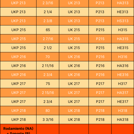
UKP 213
2 3/16
UK 213
P213
HA313
UKP 213
2 1/4
UK 213
P213
HE313
UKP 213
2 3/8
UK 213
P213
HS313
UKP 215
65
UK 215
P215
H315
UKP 215
2 7/16
UK 215
P215
HA315
UKP 215
2 1/2
UK 215
P215
HE315
UKP 216
70
UK 216
P216
H316
UKP 216
2 11/16
UK 216
P216
HA316
UKP 216
2 3/4
UK 216
P216
HE316
UKP 217
75
UK 217
P217
H317
UKP 217
2 15/16
UK 217
P217
HA317
UKP 217
2 3/4
UK 217
P217
HE317
UKP 218
80
UK 218
P218
H318
UKP 218
3 3/16
UK 218
P218
HA318
Rodamiento (NA)
+ Soporte (P)