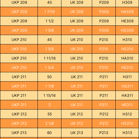
UKP 209
40
UK 209
P209
H309
UKP 209
1 7/16
UK 209
P209
HA309
UKP 209
1 1/2
UK 209
P209
HE309
UKP 209
1 5/8
UK 209
P209
HS309
UKP 210
45
UK 210
P210
H310
UKP 210
1 5/8
UK 210
P210
HS310
UKP 210
1 11/16
UK 210
P210
HA310
UKP 210
1 3/4
UK 210
P210
HE310
UKP 211
50
UK 211
P211
H311
UKP 211
1 7/8
UK 211
P211
HS311
UKP 211
1 15/16
UK 211
P211
HA311
UKP 211
2
UK 211
P211
HE311
UKP 212
55
UK 212
P212
H312
UKP 212
2 1/8
UK 212
P212
HS312
UKP 213
60
UK 213
P213
H313