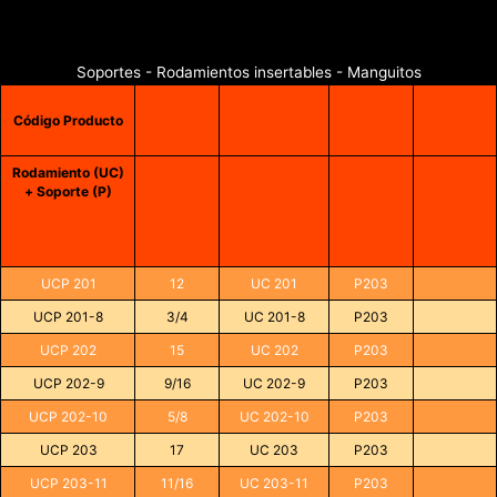
Soportes - Rodamientos insertables - Manguitos
Código Producto
Rodamiento (UC)
+ Soporte (P)
UCP 201
12
UC 201
P203
UCP 201-8
3/4
UC 201-8
P203
UCP 202
15
UC 202
P203
UCP 202-9
9/16
UC 202-9
P203
UCP 202-10
5/8
UC 202-10
P203
UCP 203
17
UC 203
P203
UCP 203-11
11/16
UC 203-11
P203