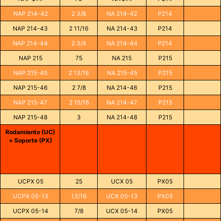
NAP 214-42
2 3/8
NA 214-42
P214
NAP 214-43
2 11/16
NA 214-43
P214
NAP 214-44
2 3/4
NA 214-44
P214
NAP 215
75
NA 215
P215
NAP 215-45
2 13/16
NA 215-45
P215
NAP 215-46
2 7/8
NA 214-46
P215
NAP 215-47
2 15/16
NA 214-47
P215
NAP 215-48
3
NA 214-48
P215
Rodamiento (UC)
+ Soporte (PX)
UCPX 05
25
UCX 05
PX05
UCPX 05-13
13/16
UCX 05-13
PX05
UCPX 05-14
7/8
UCX 05-14
PX05