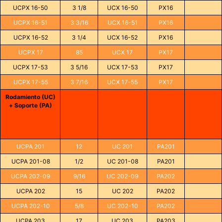
UCPX 16-50
3 1/8
UCX 16-50
PX16
UCPX 16-51
3 3/16
UCX 16-51
PX16
UCPX 16-52
3 1/4
UCX 16-52
PX16
UCPX 17
85
UCX 17
PX17
UCPX 17-53
3 5/16
UCX 17-53
PX17
UCPX 17-55
3 7/16
UCX 17-55
PX17
Rodamiento (UC)
+ Soporte (PA)
UCPA 201
12
UC 201
PA201
UCPA 201-08
1/2
UC 201-08
PA201
UCPA 202-09
9/16
UC 202-09
PA202
UCPA 202
15
UC 202
PA202
UCPA 202-10
5/8
UC 202-10
PA202
UCPA 203
17
UC 203
PA203