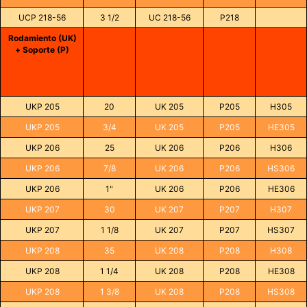
UCP 218-56
3 1/2
UC 218-56
P218
Rodamiento (UK)
+ Soporte (P)
UKP 205
20
UK 205
P205
H305
UKP 205
3/4
UK 205
P205
HE305
UKP 206
25
UK 206
P206
H306
UKP 206
7/8
UK 206
P206
HS306
UKP 206
1"
UK 206
P206
HE306
UKP 207
30
UK 207
P207
H307
UKP 207
1 1/8
UK 207
P207
HS307
UKP 208
35
UK 208
P208
H308
UKP 208
1 1/4
UK 208
P208
HE308
UKP 208
1 3/8
UK 208
P208
HS308