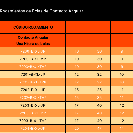
Rodamientos de Bolas de Contacto Angular
CÓDIGO RODAMIENTO
Contacto Angular
Una Hilera de bolas
7200-B-XL-JP
10
30
9
7200-B-XL-MP
10
30
9
7200-B-XL-TVP
10
30
9
7201-B-XL-JP
12
32
10
7201-B-XL-TVP
12
32
10
7202-B-XL-JP
15
35
11
7202-B-XL-TVP
15
35
11
7203-B-XL-JP
17
40
12
7203-B-XL-MP
17
40
12
7203-B-XL-TVP
17
40
12
7204-B-XL-JP
20
47
14