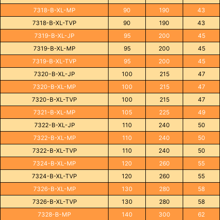
7318-B-XL-MP
90
190
43
7318-B-XL-TVP
90
190
43
7319-B-XL-JP
95
200
45
7319-B-XL-MP
95
200
45
7319-B-XL-TVP
95
200
45
7320-B-XL-JP
100
215
47
7320-B-XL-MP
100
215
47
7320-B-XL-TVP
100
215
47
7321-B-XL-MP
105
225
49
7322-B-XL-JP
110
240
50
7322-B-XL-MP
110
240
50
7322-B-XL-TVP
110
240
50
7324-B-XL-MP
120
260
55
7324-B-XL-TVP
120
260
55
7326-B-XL-MP
130
280
58
7326-B-XL-TVP
130
280
58
7328-B-MP
140
300
62