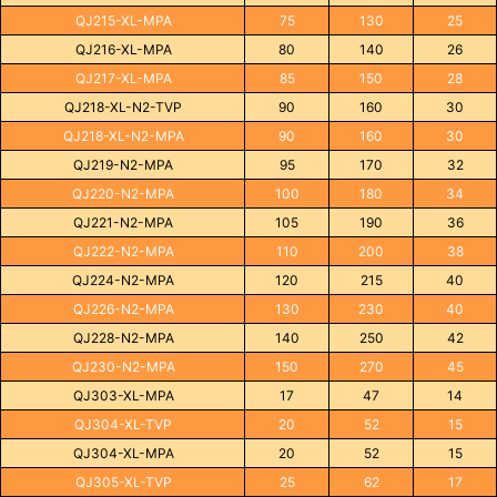
QJ215-XL-MPA
75
130
25
QJ216-XL-MPA
80
140
26
QJ217-XL-MPA
85
150
28
QJ218-XL-N2-TVP
90
160
30
QJ218-XL-N2-MPA
90
160
30
QJ219-N2-MPA
95
170
32
QJ220-N2-MPA
100
180
34
QJ221-N2-MPA
105
190
36
QJ222-N2-MPA
110
200
38
QJ224-N2-MPA
120
215
40
QJ226-N2-MPA
130
230
40
QJ228-N2-MPA
140
250
42
QJ230-N2-MPA
150
270
45
QJ303-XL-MPA
17
47
14
QJ304-XL-TVP
20
52
15
QJ304-XL-MPA
20
52
15
QJ305-XL-TVP
25
62
17