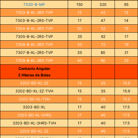
7330-B-MP
150
320
65
7302-B-XL-2RS-TVP
15
42
13
7303-B-XL-2RS-TVP
17
47
14
7304-B-XL-2RS-TVP
20
52
15
7305-B-XL-2RS-TVP
25
62
17
7306-B-XL-2RS-TVP
30
72
19
7307-B-XL-2RS-TVP
35
80
21
7308-B-XL-2RS-TVP
40
90
23
Contacto Angular
2 Hileras de Bolas
3202-BD-XL-2Z
15
35
15.9
3202-BD-XL-2Z-TVH
15
35
15.9
3202-BD-XL-TVH
15
35
15.9
3203-BD-XL
17
40
17.5
3203-BD-XL-2HRS
17
40
17.5
3203-BD-XL-2HRS-TVH
17
40
17.5
3203-BD-XL-2Z
17
40
17.5