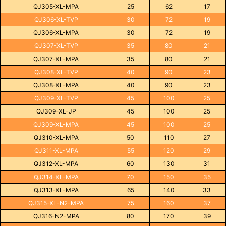
QJ305-XL-MPA
25
62
17
QJ306-XL-TVP
30
72
19
QJ306-XL-MPA
30
72
19
QJ307-XL-TVP
35
80
21
QJ307-XL-MPA
35
80
21
QJ308-XL-TVP
40
90
23
QJ308-XL-MPA
40
90
23
QJ309-XL-TVP
45
100
25
QJ309-XL-JP
45
100
25
QJ309-XL-MPA
45
100
25
QJ310-XL-MPA
50
110
27
QJ311-XL-MPA
55
120
29
QJ312-XL-MPA
60
130
31
QJ314-XL-MPA
70
150
35
QJ313-XL-MPA
65
140
33
QJ315-XL-N2-MPA
75
160
37
QJ316-N2-MPA
80
170
39