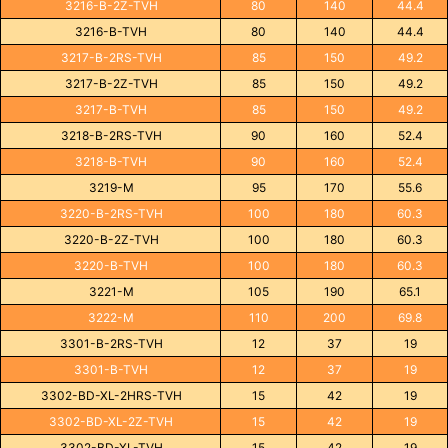
3216-B-2Z-TVH
80
140
44.4
3216-B-TVH
80
140
44.4
3217-B-2RS-TVH
85
150
49.2
3217-B-2Z-TVH
85
150
49.2
3217-B-TVH
85
150
49.2
3218-B-2RS-TVH
90
160
52.4
3218-B-TVH
90
160
52.4
3219-M
95
170
55.6
3220-B-2RS-TVH
100
180
60.3
3220-B-2Z-TVH
100
180
60.3
3220-B-TVH
100
180
60.3
3221-M
105
190
65.1
3222-M
110
200
69.8
3301-B-2RS-TVH
12
37
19
3301-B-TVH
12
37
19
3302-BD-XL-2HRS-TVH
15
42
19
3302-BD-XL-2Z-TVH
15
42
19
3302-BD-XL-TVH
15
42
19