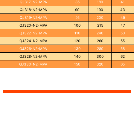
QJ317-N2-MPA
85
180
41
QJ318-N2-MPA
90
190
43
QJ319-N2-MPA
95
200
45
QJ320-N2-MPA
100
215
47
QJ322-N2-MPA
110
240
50
QJ324-N2-MPA
120
260
55
QJ326-N2-MPA
130
280
58
QJ328-N2-MPA
140
300
62
QJ330-N2-MPA
150
320
65