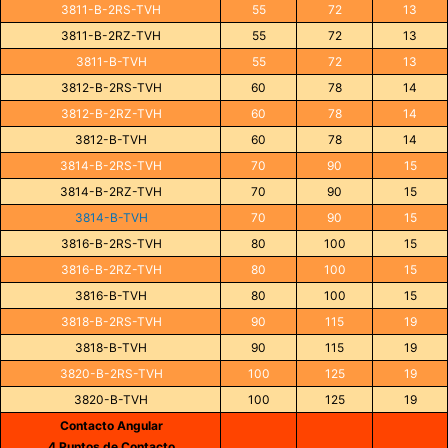
3811-B-2RS-TVH
55
72
13
3811-B-2RZ-TVH
55
72
13
3811-B-TVH
55
72
13
3812-B-2RS-TVH
60
78
14
3812-B-2RZ-TVH
60
78
14
3812-B-TVH
60
78
14
3814-B-2RS-TVH
70
90
15
3814-B-2RZ-TVH
70
90
15
3814-B-TVH
70
90
15
3816-B-2RS-TVH
80
100
15
3816-B-2RZ-TVH
80
100
15
3816-B-TVH
80
100
15
3818-B-2RS-TVH
90
115
19
3818-B-TVH
90
115
19
3820-B-2RS-TVH
100
125
19
3820-B-TVH
100
125
19
Contacto Angular
4 Puntos de Contacto