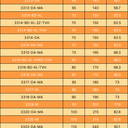
3313-DA
65
140
58.7
3313-DA-MA
65
140
58.7
3314-BD-XL
70
150
63.5
3314-BD-XL-2Z-TVH
70
150
63.5
3314-BD-XL-TVH
70
150
63.5
3314-DA
70
150
63.5
3314-DA-MA
70
150
63.5
3315-DA-MA
75
160
68.3
3316-BD-XL-2HRS-TVH
80
170
68.3
3316-BD-XL-TVH
80
170
68.3
3316-DA-MA
80
170
68.3
3317-DA-MA
85
180
73
3317-M
85
180
73
3318-DA-MA
90
190
73
3319-M
95
200
77.8
3320-DA-MA
100
215
82.6
3320-M
100
215
82.6
3322-DA-MA
110
240
92.1