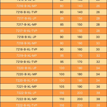
7216-B-XL-MP
80
140
26
7216-B-XL-TVP
80
140
26
7217-B-XL-JP
85
150
28
7217-B-XL-MP
85
150
28
7217-B-XL-TVP
85
150
28
7218-B-XL-JP
90
160
30
7218-B-XL-MP
90
160
30
7218-B-XL-TVP
90
160
30
7219-B-XL-MP
95
170
32
7219-B-XL-TVP
95
170
32
7220-B-XL-JP
100
180
34
7220-B-XL-MP
100
180
34
7220-B-XL-TVP
100
180
34
7221-B-XL-MP
105
190
36
7222-B-XL-JP
110
200
38
7222-B-XL-MP
110
200
38
7222-B-XL-TVP
110
200
38