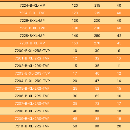
7224-B-XL-MP
120
215
40
7224-B-XL-TVP
120
215
40
7226-B-XL-MP
130
230
40
7226-B-XL-TVP
130
230
40
7228-B-XL-MP
140
250
42
7230-B-XL-MP
150
270
45
7200-B-XL-2RS-TVP
10
30
9
7201-B-XL-2RS-TVP
12
32
10
7202-B-XL-2RS-TVP
15
35
11
7203-B-XL-2RS-TVP
17
40
12
7204-B-XL-2RS-TVP
20
47
14
7205-B-XL-2RS-TVP
25
52
15
7206-B-XL-2RS-TVP
30
62
16
7207-B-XL-2RS-TVP
35
72
17
7208-B-XL-2RS-TVP
40
80
18
7209-B-XL-2RS-TVP
45
85
19
7210-B-XL-2RS-TVP
50
90
20